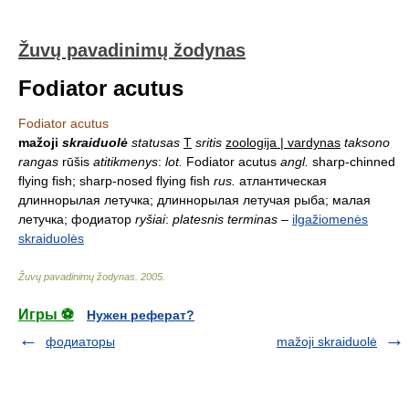
Žuvų pavadinimų žodynas
Fodiator acutus
Fodiator acutus
mažoji
skraiduolė
statusas
T
sritis
zoologija | vardynas
taksono
rangas
rūšis
atitikmenys
:
lot.
Fodiator acutus
angl.
sharp-chinned
flying fish; sharp-nosed flying fish
rus.
атлантическая
длиннорылая летучка; длиннорылая летучая рыба; малая
летучка; фодиатор
ryšiai
:
platesnis terminas
–
ilgažiomenės
skraiduolės
Žuvų pavadinimų žodynas
.
2005
.
Игры ⚽
Нужен реферат?
фодиаторы
mažoji skraiduolė