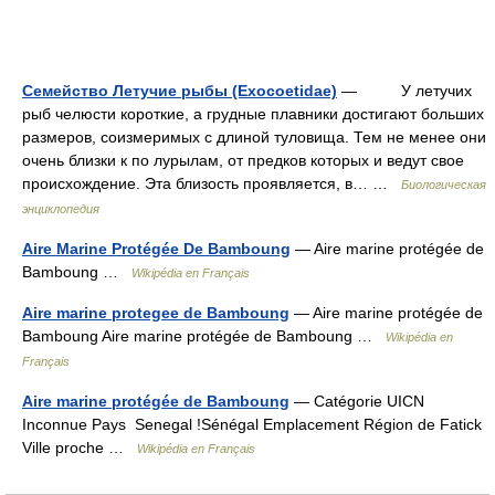
Семейство Летучие рыбы (Exocoetidae)
— У летучих
рыб челюсти короткие, а грудные плавники достигают больших
размеров, соизмеримых с длиной туловища. Тем не менее они
очень близки к по лурылам, от предков которых и ведут свое
происхождение. Эта близость проявляется, в… …
Биологическая
энциклопедия
Aire Marine Protégée De Bamboung
— Aire marine protégée de
Bamboung …
Wikipédia en Français
Aire marine protegee de Bamboung
— Aire marine protégée de
Bamboung Aire marine protégée de Bamboung …
Wikipédia en
Français
Aire marine protégée de Bamboung
— Catégorie UICN
Inconnue Pays Senegal !Sénégal Emplacement Région de Fatick
Ville proche …
Wikipédia en Français