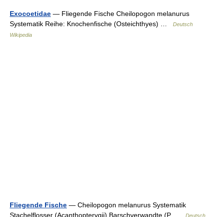
Exocoetidae
— Fliegende Fische Cheilopogon melanurus
Systematik Reihe: Knochenfische (Osteichthyes) …
Deutsch
Wikipedia
Fliegende Fische
— Cheilopogon melanurus Systematik
Stachelflosser (Acanthopterygii) Barschverwandte (P …
Deutsch